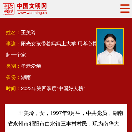
头条
·
要闻
思想理论
工作动态
姓名：
王美玲
权威发布
资讯联播
地方交流
事迹：
阳光女孩带着妈妈上大学 用孝心撑
文明培育
文明实践
文明创建
起一个家
文明之光
文明影音
文明矩阵
类别：
孝老爱亲
省份：
湖南
时间：
2023年第四季度“中国好人榜”
王美玲，女，1997年9月生，中共党员，湖南
省永州市祁阳市白水镇三丰村村民，现为南华大