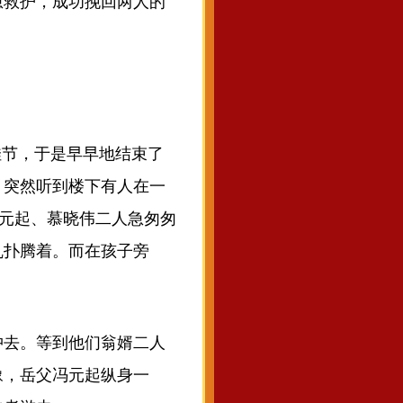
急救护，成功挽回两人的
佳节，于是早早地结束了
，突然听到楼下有人在一
冯元起、慕晓伟二人急匆匆
乱扑腾着。而在孩子旁
去。等到他们翁婿二人
豫，岳父冯元起纵身一