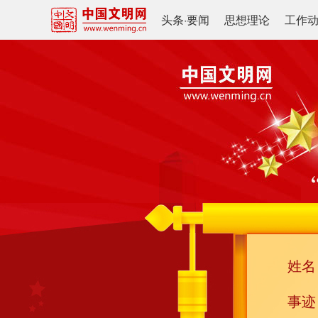
头条
·
要闻
思想理论
工作
姓名
事迹