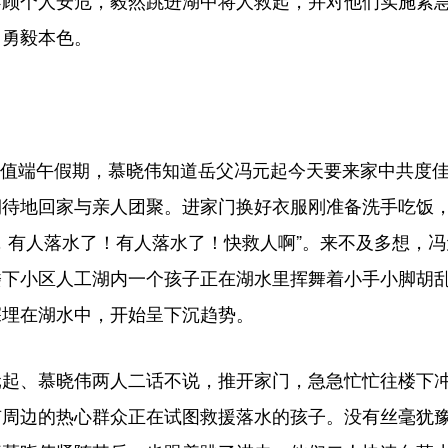
不顾个人安危，毅然跳进湖中将人救起，并对他们实施紧
了勇毅本色。
正值端午假期，慕晓伟知道岳父冯元起今天要来家中共度
期待地回家与亲人团聚。进家门换好衣服刚准备洗手吃饭
，有人落水了！有人落水了！快救人啊”。来不及多想，
楼下小区人工湖内一个孩子正在湖水里挥舞着小手小脚胡
深埋在湖水中，开始呈下沉趋势。
、慕晓伟两人二话不说，推开家门，急急忙忙往楼下冲
有周边的热心群众正在试图救援落水的孩子。没有丝毫犹