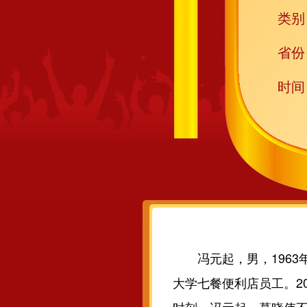
类别
省份
时间
冯元起，男，1963年
大学七餐便利店员工。2