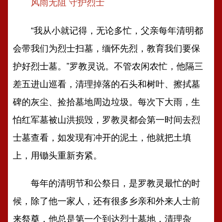
风雨无阻 守护烈士
“我从小就记得，无论多忙，父亲每年清明都
会带我们为烈士扫墓，缅怀先烈，教育我们要保
护好烈士墓。”罗教灵说。不管农闲农忙，他隔三
差五进山巡看，清理掉落的石头和树叶、擦拭墓
碑的灰尘、捡拾墓地周边垃圾。每次下大雨，生
怕红军墓被山洪损毁，罗教灵都会第一时间去烈
士墓查看，如发现有冲开的泥土，他就把土填
上，用锄头重新夯紧。
每年的清明节和公祭日，是罗教灵最忙的时
候，除了他一家人，还有很多乡亲和外来人士前
来祭奠，他总是第一个到达烈士墓地，清理杂