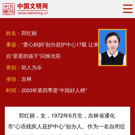
头条
·
要闻
思想理论
工作动态
姓名：
郑红丽
权威发布
资讯联播
地方交流
事迹：
“爱心妈妈”创办庇护中心17载 让来
文明培育
文明实践
文明创建
自“星星的孩子”闪烁光彩
文明之光
文明影音
文明矩阵
类别：
助人为乐
省份：
吉林
时间：
2023年第四季度“中国好人榜”
郑红丽，女，1972年6月生，吉林省通化
市“心语残疾人庇护中心”创办人。作为一名自闭症