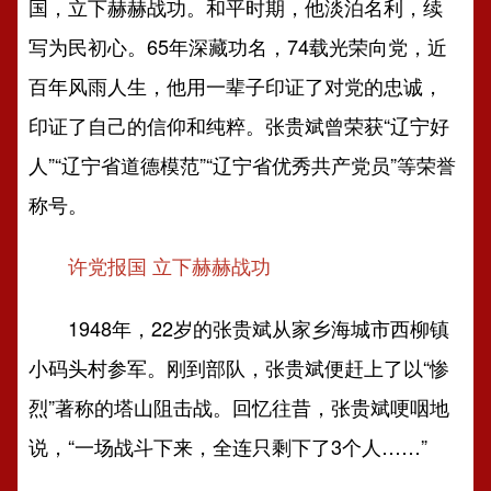
国，立下赫赫战功。和平时期，他淡泊名利，续
写为民初心。65年深藏功名，74载光荣向党，近
百年风雨人生，他用一辈子印证了对党的忠诚，
印证了自己的信仰和纯粹。张贵斌曾荣获“辽宁好
人”“辽宁省道德模范”“辽宁省优秀共产党员”等荣誉
称号。
许党报国 立下赫赫战功
1948年，22岁的张贵斌从家乡海城市西柳镇
小码头村参军。刚到部队，张贵斌便赶上了以“惨
烈”著称的塔山阻击战。回忆往昔，张贵斌哽咽地
说，“一场战斗下来，全连只剩下了3个人……”