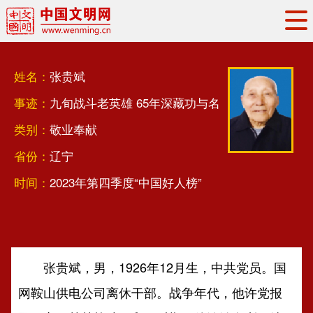
头条
·
要闻
思想理论
工作动态
姓名：
张贵斌
权威发布
资讯联播
地方交流
事迹：
九旬战斗老英雄 65年深藏功与名
文明培育
文明实践
文明创建
类别：
敬业奉献
文明之光
文明影音
文明矩阵
省份：
辽宁
时间：
2023年第四季度“中国好人榜”
张贵斌，男，1926年12月生，中共党员。国
网鞍山供电公司离休干部。战争年代，他许党报