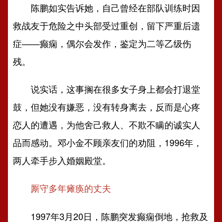
陈鹏如实告诉她，自己曾经在部队训练时因
救战友于危险之中头部受过重创，留下严重后遗
症——癫痫，偶尔会发作，鉴定为二等乙级伤
残。
说实话，这事搁在很多女子身上都会打退堂
鼓，但她没有嫌恶，没有转身离去，反而是心疼
恋人的遭遇，为他舍己救人、不欺不瞒的诚实人
品而感动。邓小金不顾亲友们的劝阻，1996年，
两人牵手步入婚姻殿堂。
厮守多年瘫痪的丈夫
1997年3月20日，陈鹏突发癫痫倒地，抢救及