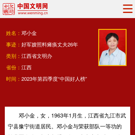
头条
·
要闻
思想理论
工作动态
姓名：
邓小金
权威发布
资讯联播
地方交流
事迹：
好军嫂照料瘫痪丈夫26年
文明培育
文明实践
文明创建
类别：
江西省文明办
文明之光
文明影音
文明矩阵
省份：
江西
时间：
2023年第四季度“中国好人榜”
邓小金，女，1963年1月生，江西省九江市武
宁县豫宁街道居民。邓小金与荣获部队一等功的