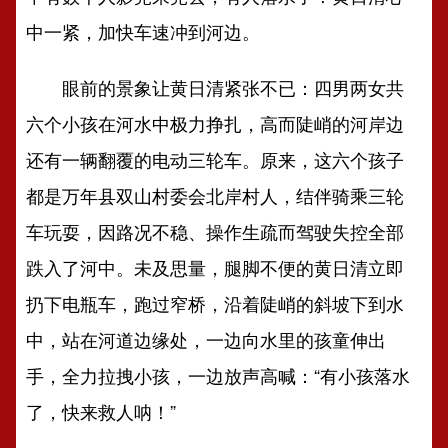
中一紧，加快车速冲到河边。
眼前的景象让黄日清紧张不已：四男两女共
六个小孩在河水中极力挣扎，高而陡峭的河岸边
还有一辆翻覆的电动三轮车。原来，这六个孩子
都是万年县双山村委会北岸村人，结伴骑乘三轮
车玩耍，因路况不稳、操作生疏而驾驶失控全部
跌入了河中。未及思量，腿脚不便的黄日清立即
扔下电瓶车，跑过窄桥，沿着陡峭的斜坡下到水
中，站在河道边缘处，一边向水里的孩童伸出
手，全力拉拽小孩，一边放声高喊：“有小孩落水
了，快来救人呐！”