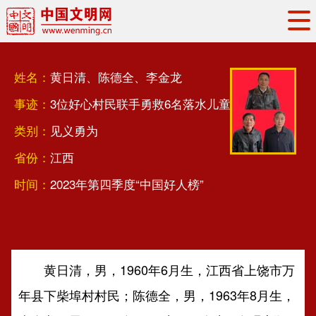
头条
·
要闻
思想理论
工作动态
姓名：
黄日清、陈德全、李金龙
权威发布
资讯联播
地方交流
事迹：
3位好心村民联手勇救6名落水儿童
文明培育
文明实践
文明创建
类别：
见义勇为
文明之光
文明影音
文明矩阵
省份：
江西
时间：
2023年第四季度“中国好人榜”
黄日清，男，1960年6月生，江西省上饶市万
年县下柴埠村村民；陈德全，男，1963年8月生，