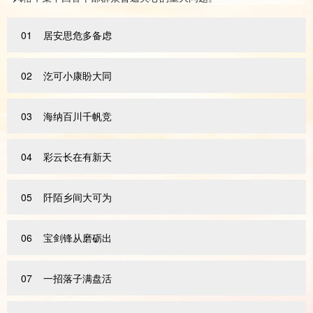
01
居安思危多备虑
02
汔可小康盼大同
03
海纳百川千帆竞
04
彩云长在有新天
05
阡陌乡间大可为
06
宝剑锋从磨砺出
07
一招落子满盘活