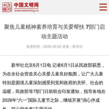
头条
·
要闻
思想理论
工作动态
聚焦儿童精神素养培育与关爱帮扶 7部门启
权威发布
资讯联播
地方交流
动主题活动
文明培育
文明实践
文明创建
发表时间：
2026-06-02
来源：
新华社
文明之光
文明影音
文明矩阵
新华社北京6月1日电 记者6月1日从民政部获悉，
为在全社会营造关心关爱儿童良好氛围，让广大儿童
特别是困境儿童深刻感受到党和政府的关怀、社会的
温暖，民政部等7部门日前联合印发通知，指导各地在
2026年“六一”国际儿童节之际，继续开展“润心伴成
长，同心护未来”主题活动。