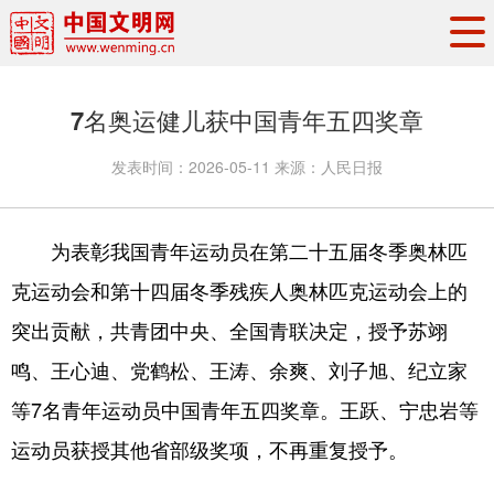
头条
·
要闻
思想理论
工作动态
7名奥运健儿获中国青年五四奖章
权威发布
资讯联播
地方交流
发表时间：
2026-05-11
来源：
人民日报
文明培育
文明实践
文明创建
文明之光
文明影音
文明矩阵
为表彰我国青年运动员在第二十五届冬季奥林匹
克运动会和第十四届冬季残疾人奥林匹克运动会上的
突出贡献，共青团中央、全国青联决定，授予苏翊
鸣、王心迪、党鹤松、王涛、余爽、刘子旭、纪立家
等7名青年运动员中国青年五四奖章。王跃、宁忠岩等
运动员获授其他省部级奖项，不再重复授予。