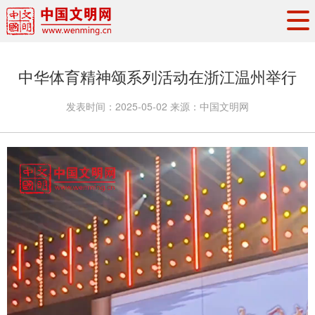
头条
·
要闻
思想理论
工作动态
中华体育精神颂系列活动在浙江温州举行
权威发布
资讯联播
地方交流
发表时间：
2025-05-02
来源：
中国文明网
文明培育
文明实践
文明创建
文明之光
文明影音
文明矩阵