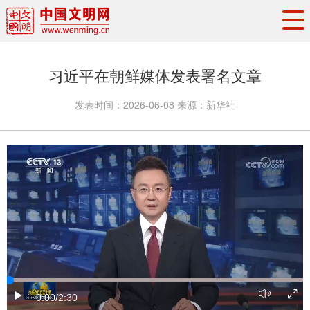
头条
·
要闻
思想理论
工作动态
习近平在朝鲜媒体发表署名文章
权威发布
资讯联播
地方交流
发表时间：
2026-06-08
来源：
新华社
文明培育
文明实践
文明创建
文明之光
文明影音
文明矩阵
0:00
/2:30