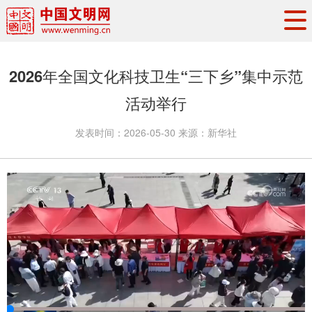
头条
·
要闻
思想理论
工作动态
2026年全国文化科技卫生“三下乡”集中示范
权威发布
资讯联播
地方交流
活动举行
文明培育
文明实践
文明创建
发表时间：
2026-05-30
来源：
新华社
文明之光
文明影音
文明矩阵