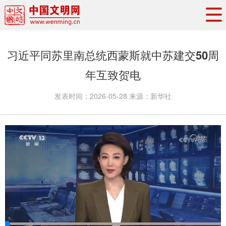
头条
·
要闻
思想理论
工作动态
习近平同苏里南总统西蒙斯就中苏建交50周
权威发布
资讯联播
地方交流
年互致贺电
文明培育
文明实践
文明创建
发表时间：
2026-05-28
来源：
新华社
文明之光
文明影音
文明矩阵