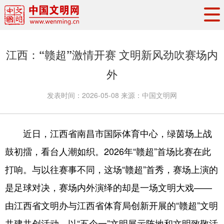
头条
·
要闻
思想理论
工作动态
江西：“赣超”激情开赛 文明新风劲吹赛场内
权威发布
资讯联播
地方交流
外
文明培育
文明实践
文明创建
发表时间：
2026-05-08
来源：
中国文明网
文明之光
文明影音
文明矩阵
近日，江西省南昌市国际体育中心，绿茵场上战
鼓初擂，看台人潮如织。2026年“赣超”首场比赛在此
打响。与以往赛事不同，这场“赣超”首秀，赛场上演的
是足球对决，赛场内外演绎的却是一场文明大戏——
由江西省文明办与江西省体育局创新开展的“赣超”文明
共建共创活动，以“五个一”文明展示阵地和文明致敬活