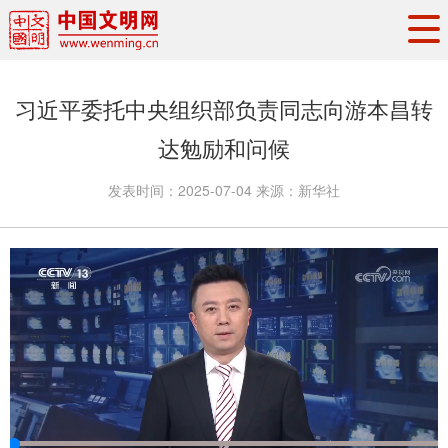
头条
·
要闻
思想理论
工作动态
习近平委托中央组织部负责同志向游本昌转
权威发布
资讯联播
地方交流
达勉励和问候
文明培育
文明实践
文明创建
发表时间：
2025-07-04
来源：
新华社
文明之光
文明影音
文明矩阵