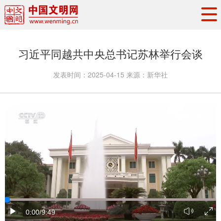
头条
·
要闻
思想理论
工作动态
习近平同越共中央总书记苏林举行会谈
权威发布
资讯联播
地方交流
发表时间：
2025-04-15
来源：
新华社
文明培育
文明实践
文明创建
文明之光
文明影音
文明矩阵
0:00
/9:49