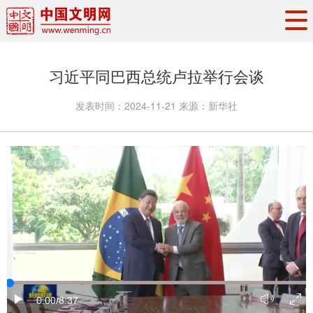
头条
·
要闻
思想理论
工作动态
习近平同巴西总统卢拉举行会谈
权威发布
资讯联播
地方交流
发表时间：
2024-11-21
来源：
新华社
文明培育
文明实践
文明创建
文明之光
文明影音
文明矩阵
0:00
/8:37