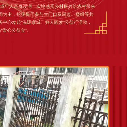
成年人亲身浸润、实地感受乡村振兴给农村带来
空间为主，挖掘骨干参与大门口及周边、楼组等共
务中心发起“温暖疁城、好人圆梦”公益行活动，
“爱心公益金”。