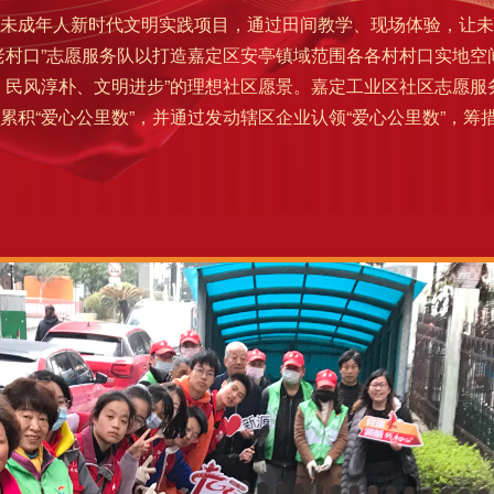
成年人新时代文明实践项目，通过田间教学、现场体验，让未
老村口”志愿服务队以打造嘉定区安亭镇域范围各各村村口实地
、民风淳朴、文明进步”的理想社区愿景。
嘉定工业区社区志愿服
积“爱心公里数”，并通过发动辖区企业认领“爱心公里数”，筹措