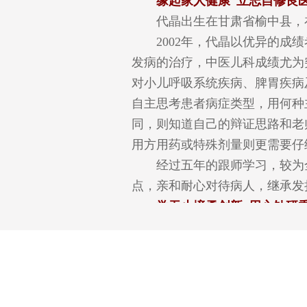
缘起家人健康 立志自修良
代晶出生在甘肃省榆中县，在
2002年，代晶以优异的成绩
发病的治疗，中医儿科成绩尤为
对小儿呼吸系统疾病、脾胃疾病
自主思考患者病症类型，用何种
同，则知道自己的辩证思路和老
用方用药或特殊剂量则更需要仔
经过五年的跟师学习，较为全面
点，亲和耐心对待病人，继承发
学无止境勇创新 用心钻研
在工作中儿科医生比其他医师
相关询问，一点一点地搜集病情
一个冬日的上午，一位母亲抱
生才15天，但总是莫名的哭闹