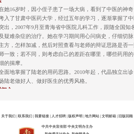
医
她16岁时，因小侄子患了一场大病，看到了中医的神奇
考入了甘肃中医药大学，经过五年的学习，逐渐掌握了中
突出，2007年9月至青海省中医院儿科工作，跟随全国
及疑难杂症的治疗。她在学习期间用心问病史，仔细切脉
主方，怎样加减，然后对照查看与老师的辩证思路是否一
师一致；若不同，则考虑自己的差距在哪里，哪些药用的
细的揣摩。
地掌握了陆老的用药思路。2010年起，代晶独立出诊
扬陆老做好人、做好医生的优秀风格。
秉初心
要付出更多的精力和时间。小儿科是“哑科”，这就考验
信息；对患儿细致入微的观察，一点一点地捕捉病情变化
着孩子来看病，陪同而来的有孩子的父亲、爷爷、奶奶
关于我们
|
联系我们
|
我要链接
|
人才招聘
| 版权声明 |
地方网站
|
文明邮箱
|
旧版回顾
，已经两天不吃奶了。患儿的家长不明白孩子到底怎么了
中共中央宣传部 中央文明办主办