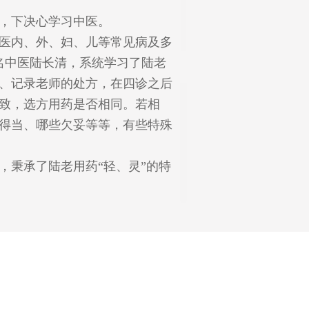
，下决心学习中医。
医内、外、妇、儿等常见病及多
知名中医陆长清，系统学习了陆老
、记录老师的处方，在四诊之后
致，选方用药是否相同。若相
得当、哪些欠妥等等，有些特殊
，秉承了陆老用药“轻、灵”的特
医生多问多观察，通过对家属的
。
等五六位亲人。据了解，孩子出
，量体温不发热，全身皮肤也没有