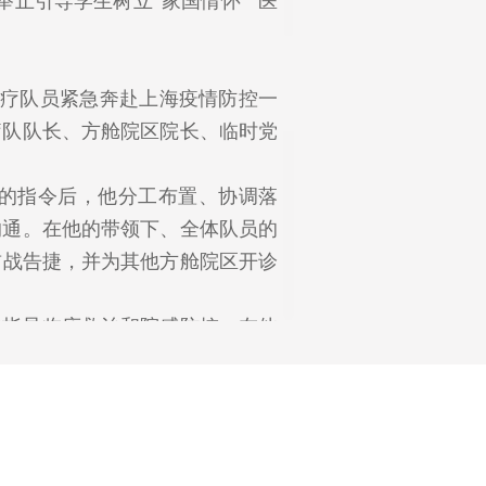
止引导学生树立“家国情怀”“医
医疗队员紧急奔赴上海疫情防控一
疗队队长、方舱院区院长、临时党
的指令后，他分工布置、协调落
沟通。在他的带领下、全体队员的
首战告捷，并为其他方舱院区开诊
指导临床救治和院感防控。在他
在要闻三版头条进行了报道。援沪
体满意度98.27%，实现了“患者