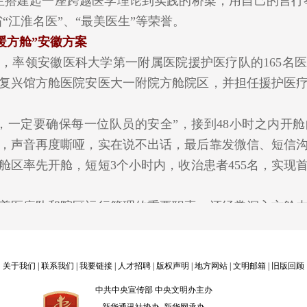
生搭建起一座跨越医学理论到实践的桥梁，用自己的言行举
“江淮名医”、“最美医生”等荣誉。
暖方舱”安徽方案
缨，率领安徽医科大学第一附属医院援护医疗队的165名
复兴馆方舱医院安医大一附院方舱院区，并担任援护医
一定要确保每一位队员的安全”，接到48小时之内开舱
，声音再度嘶哑，实在说不出话，最后靠发微信、短信
方舱区率先开舱，短短3个小时内，收治患者455名，实现
医疗队和院区运行管理的重要职责，还经常深入方舱内
最暖方舱”理念，并被国家专报采纳发布，《人民日报》
治患者2501人，累计采集患者核酸13418人次，患者总
体目标，为大上海保卫战贡献安徽力量。
关于我们
|
联系我们
|
我要链接
|
人才招聘
| 版权声明 |
地方网站
|
文明邮箱
|
旧版回顾
尿病足病治疗新纪元
中共中央宣传部 中央文明办主办