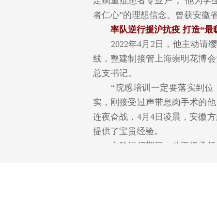
足病重症患者专业户”。他为学
者仁心”的理想信念。曾获安徽省
率队逆行援沪抗疫 打造“最
2022年4月2日，他主动请
线，整建制接管上海崇明花博会
总支书记。
“院感培训一定要落实到位，
实，刚接受过声带息肉手术的他
连夜奋战，4月4日凌晨，安徽
提供了宝贵经验。
方舱运行期间，他不仅承担着
的带领下，院区率先提出打造“
期间，安医大一附院方舱院区累计收
零死亡，医务人员零感染”的总
专攻“烂脚丫”开启安徽省糖