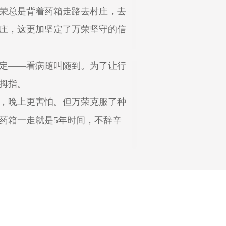
荣总是背着药箱走路去村庄，去
庄，这更加坚定了万荣坚守的信
定——看病随叫随到。为了让行
拇指。
，晚上更害怕。但万荣克服了种
药箱一走就是5年时间，不辞辛
地震，部分房屋倒塌，受到不同程
不负责任，让一位患者死亡，