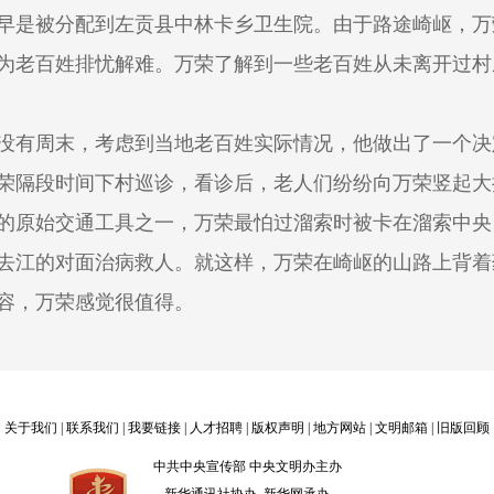
早是被分配到左贡县中林卡乡卫生院。由于路途崎岖，万
为老百姓排忧解难。万荣了解到一些老百姓从未离开过村
有周末，考虑到当地老百姓实际情况，他做出了一个决
荣隔段时间下村巡诊，看诊后，老人们纷纷向万荣竖起大
原始交通工具之一，万荣最怕过溜索时被卡在溜索中央
去江的对面治病救人。就这样，万荣在崎岖的山路上背着
容，万荣感觉很值得。
任
入县卫生服务中心工作。2013年8月，左贡发生6.1级
不停蹄地赶到地震现场，及时进行医疗救治。
关于我们
|
联系我们
|
我要链接
|
人才招聘
| 版权声明 |
地方网站
|
文明邮箱
|
旧版回顾
名外科大夫，时刻牢记自己的使命和责任。“如果因为你
中共中央宣传部 中央文明办主办