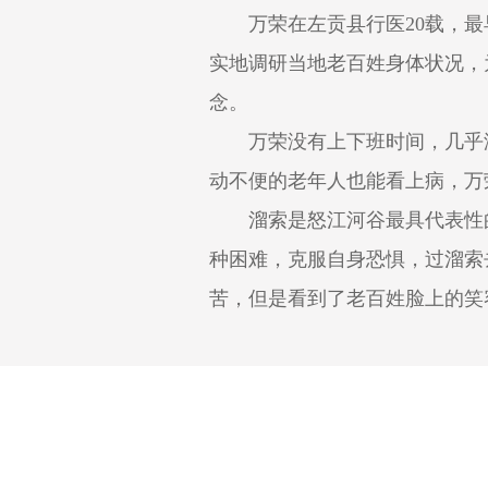
万荣在左贡县行医20载，最
实地调研当地老百姓身体状况，
念。
万荣没有上下班时间，几乎没
动不便的老年人也能看上病，万
溜索是怒江河谷最具代表性的
种困难，克服自身恐惧，过溜索
苦，但是看到了老百姓脸上的笑
身兼数职 不辜负每一份信
由于业绩突出，2008年万荣调
度的破坏。万荣带着医疗小组马
到县医院工作后，万荣作为一