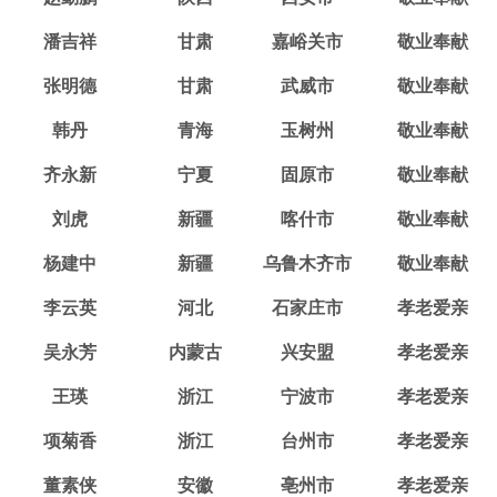
潘吉祥
甘肃
嘉峪关市
敬业奉献
张明德
甘肃
武威市
敬业奉献
韩丹
青海
玉树州
敬业奉献
齐永新
宁夏
固原市
敬业奉献
刘虎
新疆
喀什市
敬业奉献
杨建中
新疆
乌鲁木齐市
敬业奉献
李云英
河北
石家庄市
孝老爱亲
吴永芳
内蒙古
兴安盟
孝老爱亲
王瑛
浙江
宁波市
孝老爱亲
项菊香
浙江
台州市
孝老爱亲
董素侠
安徽
亳州市
孝老爱亲