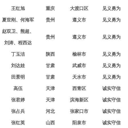
王红旭
重庆
大渡口区
见义勇为
夏世刚、何海军
贵州
遵义市
见义勇为
赵双卫、熊超、
贵州
遵义市
见义勇为
刘涛、程西达
丁玉洁
陕西
榆林市
见义勇为
刘达娃
甘肃
武威市
见义勇为
田景明
甘肃
天水市
见义勇为
高伍
天津
西青区
诚实守信
张君婷
天津
滨海新区
诚实守信
张占兵
河北
张家口市
诚实守信
张红英
山西
阳泉市
诚实守信