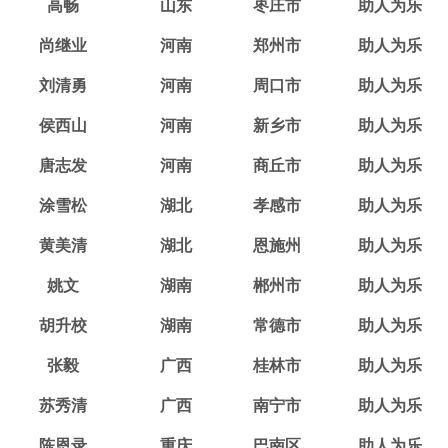
高畅
山东
枣庄市
助人为乐
尚继业
河南
郑州市
助人为乐
刘清勇
河南
周口市
助人为乐
侯西山
河南
新乡市
助人为乐
唐志发
河南
商丘市
助人为乐
涂雪松
湖北
孝感市
助人为乐
黄美清
湖北
恩施州
助人为乐
姚文
湖南
郴州市
助人为乐
胡升校
湖南
常德市
助人为乐
张毅
广西
桂林市
助人为乐
苏秀清
广西
南宁市
助人为乐
陈恩录
重庆
巴南区
助人为乐