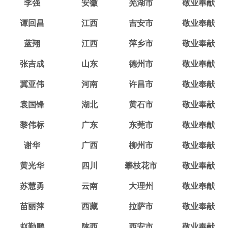
李强
安徽
芜湖市
敬业奉献
谭回昌
江西
吉安市
敬业奉献
蓝翔
江西
萍乡市
敬业奉献
张吉成
山东
德州市
敬业奉献
冀亚伟
河南
许昌市
敬业奉献
袁国锋
湖北
黄石市
敬业奉献
黎伟标
广东
东莞市
敬业奉献
谢华
广西
柳州市
敬业奉献
黄光华
四川
攀枝花市
敬业奉献
苏慧勇
云南
大理州
敬业奉献
苗丽萍
西藏
拉萨市
敬业奉献
赵勤鹏
陕西
西安市
敬业奉献