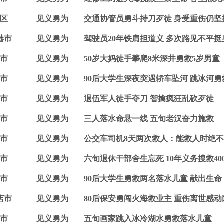
区
见义勇为
交通协管员勇斗持刀歹徒 身受重伤仍坚
港市
见义勇为
驾驶员20年铁肩担道义 多次路见不平挺
市
见义勇为
50岁大妈徒手攀爬8米深井勇救5岁男童
市
见义勇为
90后大学生深夜突遇轿车坠河 跳冰河勇
市
见义勇为
退伍军人徒手夺刀 智擒疯狂乱砍歹徒
市
见义勇为
三人落水命悬一线 五旬老汉奋力施救
市
见义勇为
公交车司机8天两次救人：能救人时绝
市
见义勇为
六旬退休干部舍生忘死 10年义务搜救40
市
见义勇为
90后大学生勇救两名落水儿童 献出生命
店市
见义勇为
80后保安勇闯火海救业主 重伤离世感动
市
见义勇为
五旬画家跳入冰冷湖水勇救落水儿童