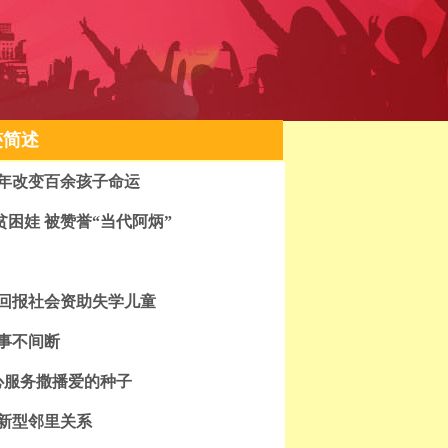
迹简述
2年改变百余孩子命运
贫困娃 被赞誉“当代阿炳”
回报社会资助失学儿童
好事不间断
心服务撒播爱的种子
建新型邻里关系