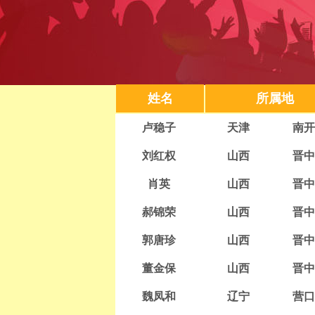
姓名
所属地
卢稳子
天津
南开
刘红权
山西
晋中
肖英
山西
晋中
郝锦荣
山西
晋中
郭唐珍
山西
晋中
董金保
山西
晋中
魏凤和
辽宁
营口