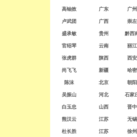
高铀效
广东
广州
卢武团
广西
崇左
盛承敏
贵州
黔西
官绍琴
云南
丽江
张虎群
陕西
西安
尚飞飞
新疆
哈密
陈沫
北京
朝阳
吴振山
河北
石家
白玉忠
山西
晋中
熊汉云
江苏
无锡
杜长胜
江苏
徐州