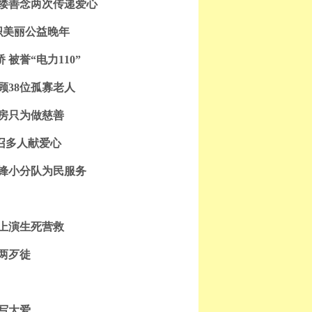
一缕善念两次传递爱心
织美丽公益晚年
被誉“电力110”
顾38位孤寡老人
卖房只为做慈善
感召多人献爱心
雷锋小分队为民服务
空上演生死营救
两歹徒
写大爱