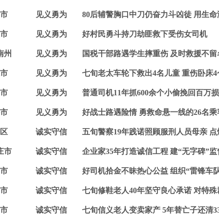
市
见义勇为
80后辅警胸口中刀仍奋力斗凶徒 用生
市
见义勇为
好村民勇斗持刀劫匪救下受伤女司机
南州
见义勇为
国税干部路遇学生摔重伤 及时救援不留
市
见义勇为
七旬老太车轮下救出4名儿童 重伤卧床
市
见义勇为
普通司机11年抓600余个小偷挽回百万损
市
见义勇为
好战士路遇险情 勇救命悬一线的26名乘
区
诚实守信
五旬警察19年践诺照顾服刑人员母亲 
庄市
诚实守信
企业家35年打造诚信工程 建“无字碑”
市
诚实守信
好司机拾金不昧热心公益 组织“雷锋车
市
诚实守信
七旬修鞋老人40年坚守良心承诺 对特
市
诚实守信
七旬信义老人变卖家产 5年替亡子还清3