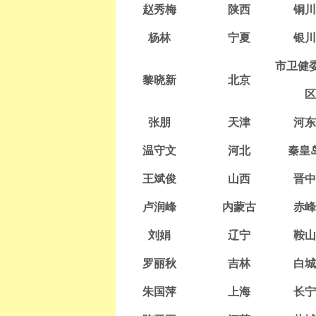
赵秀梅
陕西
铜川
杨林
宁夏
银川
市卫健委
黎晓新
北京
区
张朋
天津
河东
温守文
河北
秦皇
王斌俊
山西
晋中
卢润峰
内蒙古
赤峰
刘娟
辽宁
鞍山
罗丽秋
吉林
白城
朱国萍
上海
长宁