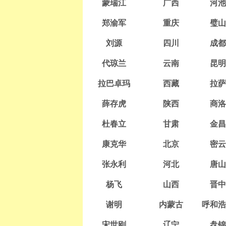
蒙瑞江
广西
河池
郑渝军
重庆
璧山
刘源
四川
成都
代琼兰
云南
昆明
拉巴卓玛
西藏
拉萨
薛存虎
陕西
商洛
杜春立
甘肃
金昌
康克华
北京
密云
张永利
河北
唐山
杨飞
山西
晋中
谢明
内蒙古
呼和浩
宋世刚
辽宁
盘锦