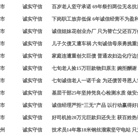
市
诚实守信
百岁老人坚守承诺 69年祭扫两位无名抗
市
诚实守信
下岗职工放弃低保 6年诚信经营不为盈
市
诚实守信
诚信姐妹花创业办厂 只为替亡父还百万
市
诚实守信
儿子欠债又遭车祸 六旬诚信母亲勇挑重
市
诚实守信
家庭连遭重创欠巨债 普通农妇边化疗边
市
诚实守信
七旬老人捡15万巨款物归原主 婉拒酬谢
市
诚实守信
七旬诚信老人一诺千金 为还债苦寻恩人5
市
诚实守信
基层干部25年坚持凭良心检测水质 做
市
诚实守信
诚信经理严拒“三无”产品 以行动赢得好
市
诚实守信
好司机拾20万元巨款归还失主 获百姓热
州
诚实守信
技术员14年靠18米钢丝溜索坚守电站 