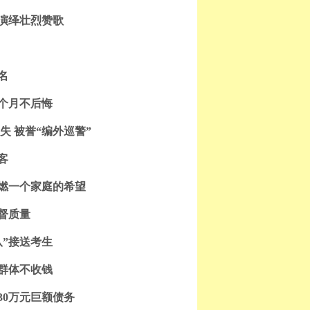
命演绎壮烈赞歌
名
4个月不后悔
失 被誉“编外巡警”
客
点燃一个家庭的希望
监督质量
队”接送考生
殊群体不收钱
30万元巨额债务