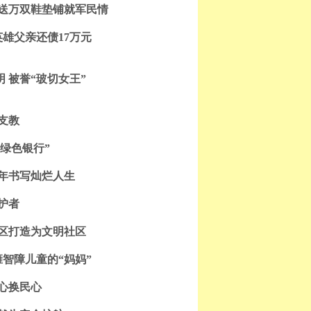
 送万双鞋垫铺就军民情
雄父亲还债17万元
 被誉“玻切女王”
支教
绿色银行”
0年书写灿烂人生
护者
社区打造为文明社区
瘫智障儿童的“妈妈”
真心换民心