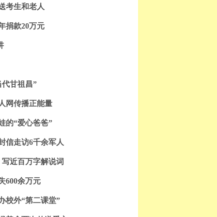
接送考生和老人
年捐款20万元
讲
当代甘祖昌”
人网传播正能量
困娃的“爱心爸爸”
多封信走访6千余军人
场 写近百万字解说词
600余万元
办校外“第二课堂”