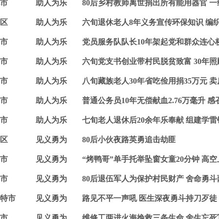
市
助人为乐
80后乡村教师离世捐出所有能用器官 
区
助人为乐
六旬退休老人8年义务宣传环保知识 编
市
助人为乐
党员服务队队长10年架起党和群众连心桥 
市
助人为乐
六旬党支书创业带村民脱贫致富 30年照
市
助人为乐
八旬藏族老人30年省吃俭用捐35万元 
市
助人为乐
普通公务员10年无偿献血2.76万毫升 
市
助人为乐
七旬老人退休后20余年乐奉献 组建学
区
见义勇为
80后小伙夜路英勇追击劫匪
市
见义勇为
“烤鸭哥”单手托举坠窗女童20分钟 高
市
见义勇为
80后退伍军人为保护村民财产 舍命勇斗
特市
见义勇为
路见不平一声吼 医生深夜勇斗持刀歹徒
市
见义勇为
维修工两进火海挽救三条生命 舍生忘死