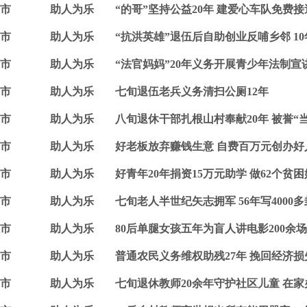
市
助人为乐
“的哥”坚持公益20年 建爱心车队免费
市
助人为乐
“抗洪英雄”退伍后自助创业反哺乡邻 10
市
助人为乐
“法官妈妈”20年义务开展青少年法制宣
市
助人为乐
七旬退伍老兵义务清扫公厕12年
市
助人为乐
八旬退休干部扎根山村奉献20年 被誉“
市
助人为乐
好老板放弃赚钱生意 自费百万元创办好
市
助人为乐
好青年20年捐资15万元助学 做62个贫
市
助人为乐
七旬老人半世纪矢志拥军 56年写4000
市
助人为乐
80后单腿女孩五年为盲人讲电影200余
市
助人为乐
普通农民义务维权助残27年 挽回经济损失
市
助人为乐
七旬退休教师20余年守护社区儿童 在家