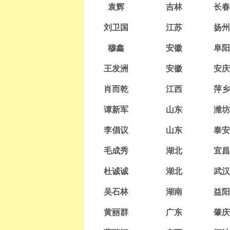
袁辉
吉林
长春
刘卫国
江苏
扬州
穆鑫
安徽
阜阳
王发洲
安徽
安庆
肖而乾
江西
萍乡
谭新军
山东
潍坊
李倡议
山东
泰安
毛成秀
湖北
宜昌
杜诚诚
湖北
武汉
吴石林
湖南
益阳
黄丽群
广东
肇庆