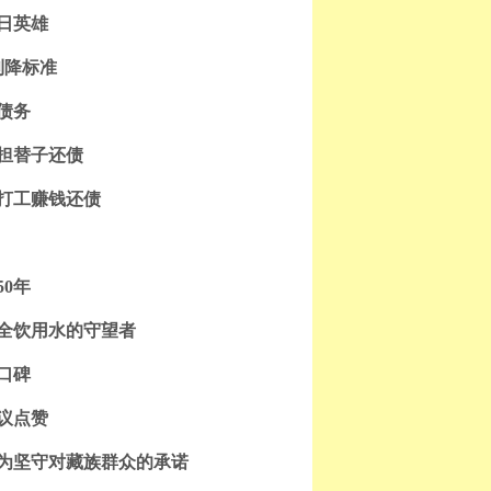
日英雄
利降标准
债务
担替子还债
打工赚钱还债
0年
安全饮用水的守望者
口碑
议点赞
只为坚守对藏族群众的承诺