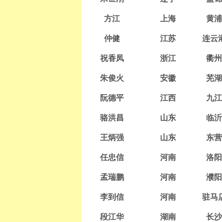
方江
上海
黄浦
仲健
江苏
连云
祝香凤
浙江
衢州
朱俊火
安徽
芜湖
阮德平
江西
九江
骆洪昌
山东
临沂
王炳强
山东
东营
任忠信
河南
洛阳
孟瑞鹏
河南
濮阳
李到信
河南
驻马
段江华
湖南
长沙