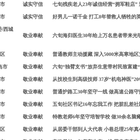
市
诚实守信
七旬残疾老人23年诚信经营“拥军鞋店”
市
诚实守信
好男儿一诺千金 打工8年替救人牺牲的英
/西城
敬业奉献
六旬海归医生30年给上万名患者带来光明
区
敬业奉献
普通教师主动援藏 深入5000米高寒地区
岛市
敬业奉献
六旬“独臂支书”放弃生意带村民致富建“
市
敬业奉献
从技校生到高级技师 37岁“机电神医”2
市
敬业奉献
普通护路工30年坚守一线 做高速公路守
市
敬业奉献
五旬社区书记16年忘我工作 把脏乱差
市
敬业奉献
特教老师6年坚守培智学校 做30余名脑
区
敬业奉献
从居委干部到人大代表 小巷总理25年