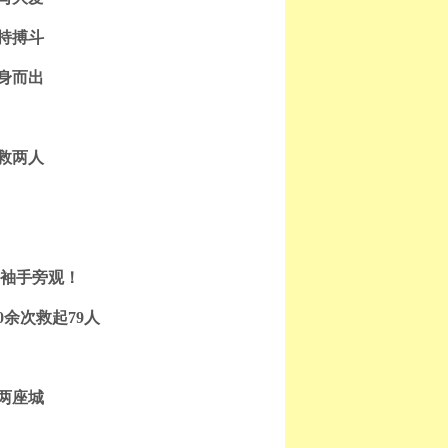
持搏斗
身而出
救两人
不袖手旁观！
0余次救起79人
两座城