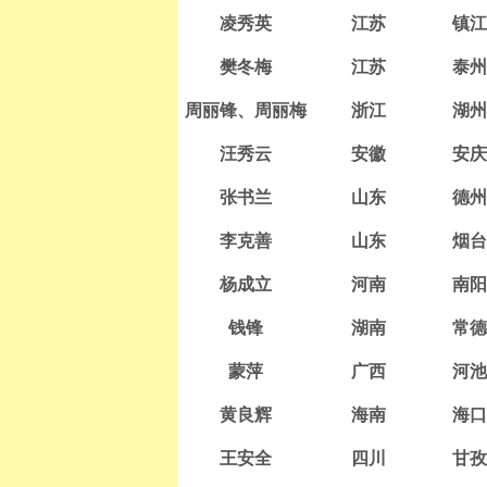
凌秀英
江苏
镇江
樊冬梅
江苏
泰州
周丽锋、周丽梅
浙江
湖州
汪秀云
安徽
安庆
张书兰
山东
德州
李克善
山东
烟台
杨成立
河南
南阳
钱锋
湖南
常德
蒙萍
广西
河池
黄良辉
海南
海口
王安全
四川
甘孜