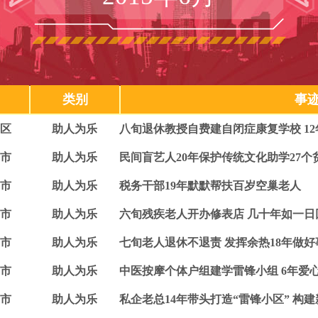
类别
事
区
助人为乐
八旬退休教授自费建自闭症康复学校 1
市
助人为乐
民间盲艺人20年保护传统文化助学27个
市
助人为乐
税务干部19年默默帮扶百岁空巢老人
市
助人为乐
六旬残疾老人开办修表店 几十年如一日
市
助人为乐
七旬老人退休不退责 发挥余热18年做
市
助人为乐
中医按摩个体户组建学雷锋小组 6年爱
市
助人为乐
私企老总14年带头打造“雷锋小区” 构