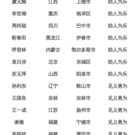
虞元顺
江西
上饶市
助人为乐
李世瑚
重庆
南岸区
助人为乐
周尚聪
四川
巴中市
助人为乐
靳春田
黑龙江
伊春市
助人为乐
呼登林
内蒙古
鄂尔多斯市
助人为乐
袁日涉
北京
东城区
助人为乐
苏玉萍
山西
阳泉市
助人为乐
孙利东
辽宁
鞍山市
见义勇为
王国良
吉林
吉林市
见义勇为
王一成
江苏
扬州市
见义勇为
谢樵
福建
宁德市
见义勇为
高明祥
福建
莆田市
见义勇为