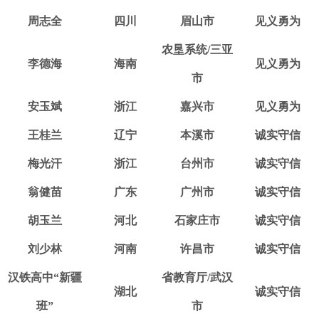
周志全
四川
眉山市
见义勇为
农垦系统/三亚
李德海
海南
见义勇为
市
安玉斌
浙江
嘉兴市
见义勇为
王桂兰
辽宁
本溪市
诚实守信
梅光汗
浙江
台州市
诚实守信
翁健苗
广东
广州市
诚实守信
胡玉兰
河北
石家庄市
诚实守信
刘少林
河南
许昌市
诚实守信
汉铁高中“新疆
省教育厅/武汉
湖北
诚实守信
班”
市