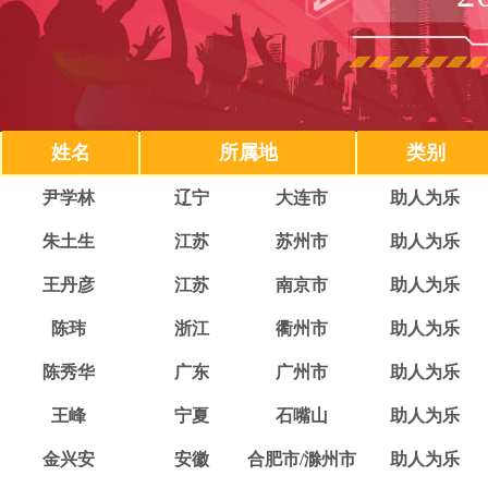
姓名
所属地
类别
尹学林
辽宁
大连市
助人为乐
朱土生
江苏
苏州市
助人为乐
王丹彦
江苏
南京市
助人为乐
陈玮
浙江
衢州市
助人为乐
陈秀华
广东
广州市
助人为乐
王峰
宁夏
石嘴山
助人为乐
金兴安
安徽
合肥市/滁州市
助人为乐