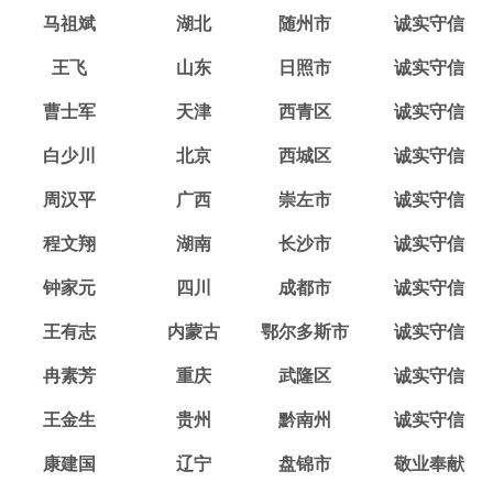
马祖斌
湖北
随州市
诚实守信
王飞
山东
日照市
诚实守信
曹士军
天津
西青区
诚实守信
白少川
北京
西城区
诚实守信
周汉平
广西
崇左市
诚实守信
程文翔
湖南
长沙市
诚实守信
钟家元
四川
成都市
诚实守信
王有志
内蒙古
鄂尔多斯市
诚实守信
冉素芳
重庆
武隆区
诚实守信
王金生
贵州
黔南州
诚实守信
康建国
辽宁
盘锦市
敬业奉献