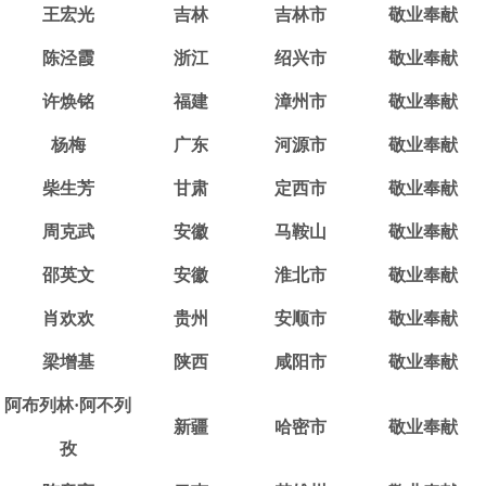
王宏光
吉林
吉林市
敬业奉献
陈泾霞
浙江
绍兴市
敬业奉献
许焕铭
福建
漳州市
敬业奉献
杨梅
广东
河源市
敬业奉献
柴生芳
甘肃
定西市
敬业奉献
周克武
安徽
马鞍山
敬业奉献
邵英文
安徽
淮北市
敬业奉献
肖欢欢
贵州
安顺市
敬业奉献
梁增基
陕西
咸阳市
敬业奉献
阿布列林·阿不列
新疆
哈密市
敬业奉献
孜