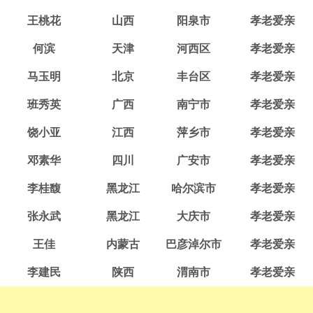
王桃花
山西
阳泉市
孝老爱亲
何滨
天津
河西区
孝老爱亲
马玉明
北京
丰台区
孝老爱亲
班秀英
广西
南宁市
孝老爱亲
饶小亚
江西
萍乡市
孝老爱亲
邓素华
四川
广安市
孝老爱亲
李桂馥
黑龙江
哈尔滨市
孝老爱亲
张永武
黑龙江
大庆市
孝老爱亲
王佳
内蒙古
巴彦淖尔市
孝老爱亲
李建民
陕西
渭南市
孝老爱亲