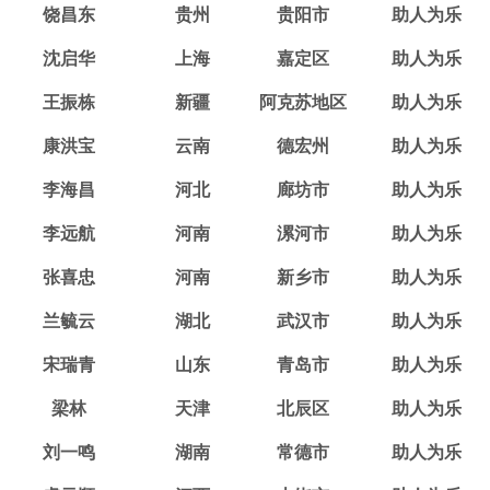
饶昌东
贵州
贵阳市
助人为乐
沈启华
上海
嘉定区
助人为乐
王振栋
新疆
阿克苏地区
助人为乐
康洪宝
云南
德宏州
助人为乐
李海昌
河北
廊坊市
助人为乐
李远航
河南
漯河市
助人为乐
张喜忠
河南
新乡市
助人为乐
兰毓云
湖北
武汉市
助人为乐
宋瑞青
山东
青岛市
助人为乐
梁林
天津
北辰区
助人为乐
刘一鸣
湖南
常德市
助人为乐