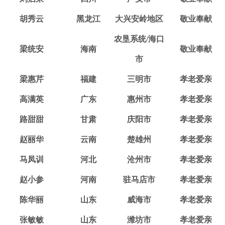
胡秀云
黑龙江
大兴安岭地区
敬业奉献
农垦系统/海口
梁统安
海南
敬业奉献
市
梁惠芹
福建
三明市
孝老爱亲
高满英
广东
惠州市
孝老爱亲
路甜甜
甘肃
庆阳市
孝老爱亲
赵丽华
云南
楚雄州
孝老爱亲
马凤训
河北
沧州市
孝老爱亲
赵小参
河南
驻马店市
孝老爱亲
陈华丽
山东
威海市
孝老爱亲
张敏敏
山东
潍坊市
孝老爱亲