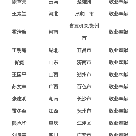
陈章亮
云南
楚雄州
敬业奉献
王素兰
河北
张家口市
敬业奉献
省直机关/郑州
霍清廉
河南
敬业奉献
市
王明海
湖北
宜昌市
敬业奉献
胥婕
山东
济南市
敬业奉献
王国平
山西
朔州市
敬业奉献
苏文丰
广西
百色市
敬业奉献
张建明
湖南
长沙市
敬业奉献
雷冬至
江西
抚州市
敬业奉献
熊承华
重庆
江津区
敬业奉献
刘启荣
四川
广安市
敬业奉献