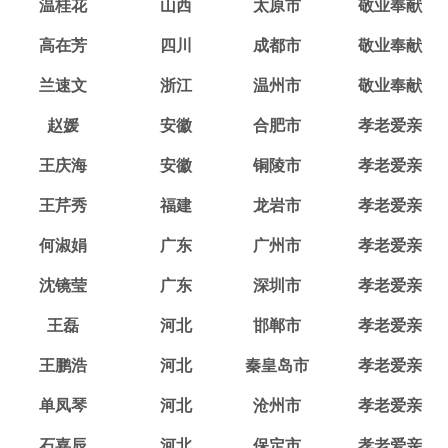
温桂花
山西
太原市
敬业奉献
高在芳
四川
成都市
敬业奉献
兰速文
浙江
温州市
敬业奉献
赵媛
安徽
合肥市
孝老爱亲
王庆海
安徽
铜陵市
孝老爱亲
王芹秀
福建
龙岩市
孝老爱亲
何淑娟
广东
广州市
孝老爱亲
沈镜莹
广东
深圳市
孝老爱亲
王磊
河北
邯郸市
孝老爱亲
王鹏浩
河北
秦皇岛市
孝老爱亲
单凤琴
河北
沧州市
孝老爱亲
石嘉辰
河北
保定市
孝老爱亲