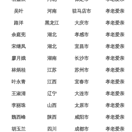
吴叶
河南
驻马店市
孝老爱亲
路洋
黑龙江
大庆市
孝老爱亲
余庭宪
湖北
孝感市
孝老爱亲
宋继凤
湖北
宜昌市
孝老爱亲
廖月娥
湖南
长沙市
孝老爱亲
林炳桂
江苏
苏州市
孝老爱亲
叶永青
江西
宜春市
孝老爱亲
王淑清
辽宁
大连市
孝老爱亲
李丽珠
山西
太原市
孝老爱亲
魏西峰
陕西
咸阳市
孝老爱亲
胡玉兰
四川
成都市
孝老爱亲