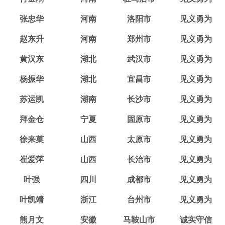
张忠华
河南
洛阳市
见义勇为
赵东升
河南
郑州市
见义勇为
黄汉东
湖北
武汉市
见义勇为
杨振华
湖北
宜昌市
见义勇为
苏运凯
湖南
长沙市
见义勇为
拜金仓
宁夏
固原市
见义勇为
徐来菓
山西
太原市
见义勇为
崔爱萍
山西
长治市
见义勇为
叶强
四川
成都市
见义勇为
叶凯靖
浙江
台州市
见义勇为
熊月文
安徽
马鞍山市
诚实守信