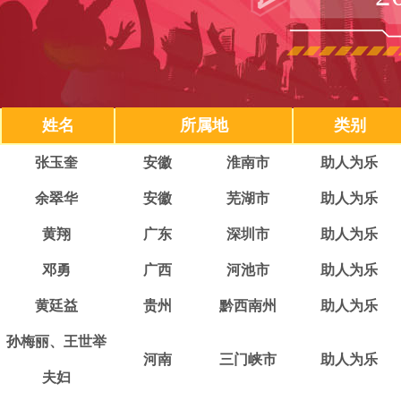
姓名
所属地
类别
张玉奎
安徽
淮南市
助人为乐
余翠华
安徽
芜湖市
助人为乐
黄翔
广东
深圳市
助人为乐
邓勇
广西
河池市
助人为乐
黄廷益
贵州
黔西南州
助人为乐
孙梅丽、王世举
河南
三门峡市
助人为乐
夫妇