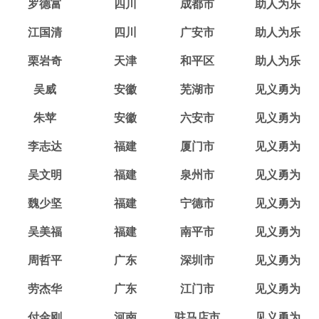
罗德富
四川
成都市
助人为乐
江国清
四川
广安市
助人为乐
栗岩奇
天津
和平区
助人为乐
吴威
安徽
芜湖市
见义勇为
朱苹
安徽
六安市
见义勇为
李志达
福建
厦门市
见义勇为
吴文明
福建
泉州市
见义勇为
魏少坚
福建
宁德市
见义勇为
吴美福
福建
南平市
见义勇为
周哲平
广东
深圳市
见义勇为
劳杰华
广东
江门市
见义勇为
付金刚
河南
驻马店市
见义勇为