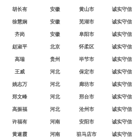
胡长有
安徽
黄山市
诚实守信
徐慧娴
安徽
芜湖市
诚实守信
齐岗
安徽
阜阳市
诚实守信
赵淑平
北京
怀柔区
诚实守信
高瑞
贵州
毕节市
诚实守信
王威
河北
保定市
诚实守信
姚志万
河北
廊坊市
诚实守信
郑文峰
河北
邢台市
诚实守信
高振福
河北
沧州市
诚实守信
许福有
河南
安阳市
诚实守信
黄遂霞
河南
驻马店市
诚实守信