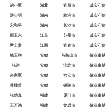
胡小军
湖北
宜昌市
诚实守信
洪少明
湖南
株洲市
诚实守信
宋和平
湖南
长沙市
诚实守信
周卫东
江苏
苏州市
诚实守信
尹士贵
江西
宜春市
诚实守信
钱玉联
安徽
马鞍山市
敬业奉献
张涛
安徽
淮北市
敬业奉献
余家军
安徽
六安市
敬业奉献
蔡胜普
安徽
铜陵市
敬业奉献
张幼真
福建
厦门市
敬业奉献
王万鸿
福建
龙岩市
敬业奉献