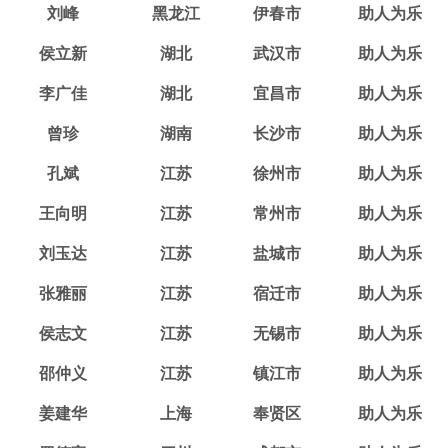
刘峰
黑龙江
伊春市
助人为乐
侯立新
湖北
武汉市
助人为乐
李广佳
湖北
宜昌市
助人为乐
曾珍
湖南
长沙市
助人为乐
孔斌
江苏
徐州市
助人为乐
王向明
江苏
常州市
助人为乐
刘玉达
江苏
盐城市
助人为乐
张雅丽
江苏
宿迁市
助人为乐
侯志文
江苏
无锡市
助人为乐
邵仲义
江苏
镇江市
助人为乐
姜建华
上海
奉贤区
助人为乐