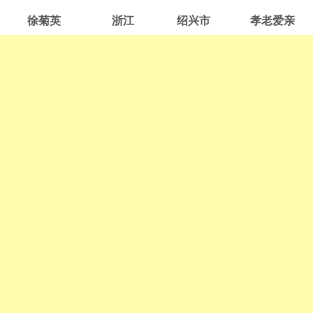
徐菊英
浙江
绍兴市
孝老爱亲