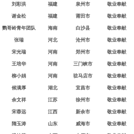
刘彩洪
福建
泉州市
敬业奉献
谢金松
福建
莆田市
敬业奉献
鹦哥岭青年团队
海南
白沙县
敬业奉献
张瑞
河北
沧州市
敬业奉献
宋光瑞
河南
郑州市
敬业奉献
王培华
河南
三门峡市
敬业奉献
柳小娟
河南
驻马店市
敬业奉献
候满厚
湖北
宜昌市
敬业奉献
余文祥
江苏
徐州市
敬业奉献
宋蓉远
江西
新余市
敬业奉献
隋玉涛
山东
威海市
敬业奉献