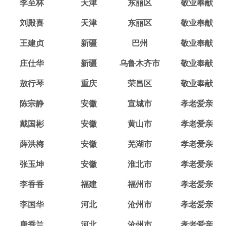
李至林
天津
东丽区
敬业奉献
刘殿喜
天津
东丽区
敬业奉献
王建贞
新疆
巴州
敬业奉献
庄仕华
新疆
乌鲁木齐市
敬业奉献
敖行琴
重庆
荣昌区
敬业奉献
陈宗静
安徽
宣城市
孝老爱亲
戴国彬
安徽
黄山市
孝老爱亲
薛洪梅
安徽
芜湖市
孝老爱亲
张玉坤
安徽
淮北市
孝老爱亲
李香香
福建
福州市
孝老爱亲
李国华
河北
沧州市
孝老爱亲
唐秀兰
河北
沧州市
孝老爱亲