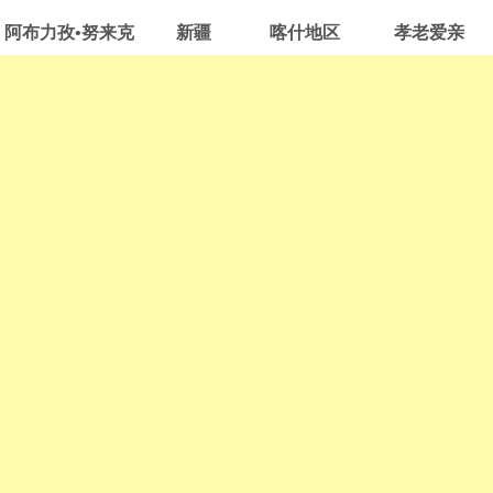
阿布力孜
•
努来克
新疆
喀什地区
孝老爱亲