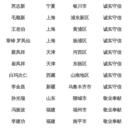
芮志新
宁夏
银川市
诚实守信
毛顺新
上海
浦东新区
诚实守信
王老伯
上海
黄浦区
诚实守信
章铸 罗凤仙
上海
杨浦区
诚实守信
蔡凤祥
天津
河西区
诚实守信
崔凤祥
天津
东丽区
诚实守信
白玛次仁
西藏
山南地区
诚实守信
李金昌
新疆
乌鲁木齐市
诚实守信
孙光瑞
山东
聊城市
敬业奉献
冯振波
福建
福州市
敬业奉献
李建功
福建
南平市
敬业奉献