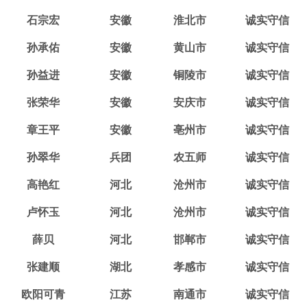
石宗宏
安徽
淮北市
诚实守信
孙承佑
安徽
黄山市
诚实守信
孙益进
安徽
铜陵市
诚实守信
张荣华
安徽
安庆市
诚实守信
章王平
安徽
亳州市
诚实守信
孙翠华
兵团
农五师
诚实守信
高艳红
河北
沧州市
诚实守信
卢怀玉
河北
沧州市
诚实守信
薛贝
河北
邯郸市
诚实守信
张建顺
湖北
孝感市
诚实守信
欧阳可青
江苏
南通市
诚实守信