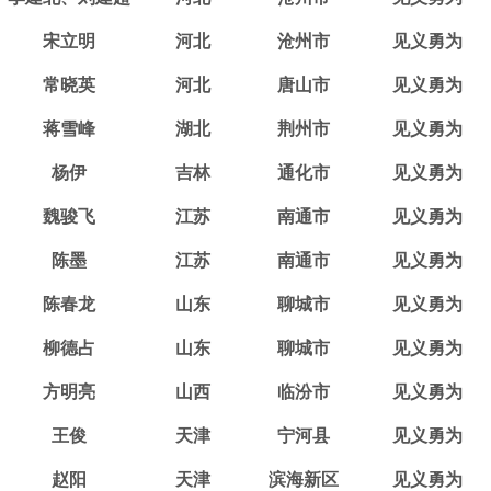
宋立明
河北
沧州市
见义勇为
常晓英
河北
唐山市
见义勇为
蒋雪峰
湖北
荆州市
见义勇为
杨伊
吉林
通化市
见义勇为
魏骏飞
江苏
南通市
见义勇为
陈墨
江苏
南通市
见义勇为
陈春龙
山东
聊城市
见义勇为
柳德占
山东
聊城市
见义勇为
方明亮
山西
临汾市
见义勇为
王俊
天津
宁河县
见义勇为
赵阳
天津
滨海新区
见义勇为