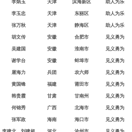
李炳玉
天津
滨海新区
助人为乐
李玉忠
天津
东丽区
助人为乐
张万秋
天津
静海区
助人为乐
胡文传
安徽
合肥市
见义勇为
吴建国
安徽
淮南市
见义勇为
谢学台
安徽
蚌埠市
见义勇为
屠海力
兵团
农六师
见义勇为
黄国锋
福建
莆田市
见义勇为
韩贵霞
甘肃
甘南州
见义勇为
何锦秀
广西
北海市
见义勇为
张军政
海南
海口市
见义勇为
李建北、刘建超
河北
沧州市
见义勇为