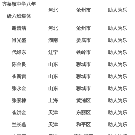
齐桥镇中学八年
河北
沧州市
助人为乐
级六班集体
谢清洁
河北
沧州市
助人为乐
肖光盛
湖南
娄底市
助人为乐
代维东
辽宁
铁岭市
助人为乐
陈金良
山东
聊城市
助人为乐
崔新雷
山东
聊城市
助人为乐
张永金
山东
聊城市
助人为乐
张景棣
上海
黄浦区
助人为乐
崔洪金
天津
东丽区
助人为乐
兰长燕
天津
和平区
助人为乐