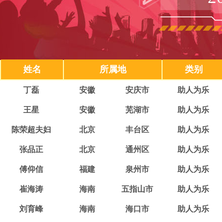
姓名
所属地
类别
丁磊
安徽
安庆市
助人为乐
王星
安徽
芜湖市
助人为乐
陈荣超夫妇
北京
丰台区
助人为乐
张品正
北京
通州区
助人为乐
傅仰信
福建
泉州市
助人为乐
崔海涛
海南
五指山市
助人为乐
刘育峰
海南
海口市
助人为乐