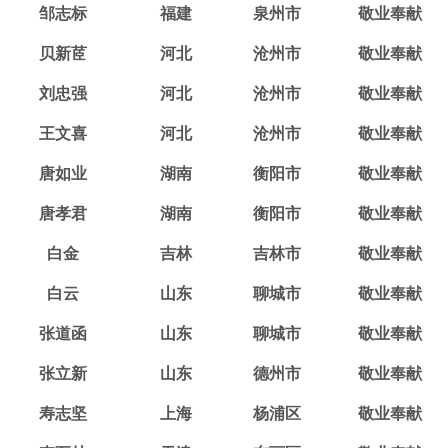
邹志标
福建
泉州市
敬业奉献
贝新茝
河北
沧州市
敬业奉献
刘忠强
河北
沧州市
敬业奉献
王文喜
河北
沧州市
敬业奉献
唐如业
湖南
衡阳市
敬业奉献
唐孝君
湖南
衡阳市
敬业奉献
白金
吉林
吉林市
敬业奉献
白云
山东
聊城市
敬业奉献
张道函
山东
聊城市
敬业奉献
张立新
山东
德州市
敬业奉献
寿志坚
上海
杨浦区
敬业奉献